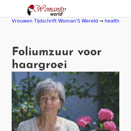
Jump
to
navigation
Vrouwen Tijdschrift Woman'S Wereld
⇒
health
Foliumzuur voor
haargroei