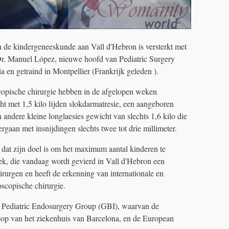
n de kindergeneeskunde aan Vall d'Hebron is versterkt met
r. Manuel López, nieuwe hoofd van Pediatric Surgery
a en getraind in Montpellier (Frankrijk geleden ).
opische chirurgie hebben in de afgelopen weken
t met 1,5 kilo lijden slokdarmatresie, een aangeboren
n andere kleine longlaesies gewicht van slechts 1,6 kilo die
rgaan met insnijdingen slechts twee tot drie millimeter.
dat zijn doel is om het maximum aantal kinderen te
k, die vandaag wordt gevierd in Vall d'Hebron een
hirurgen en heeft de erkenning van internationale en
scopische chirurgie.
al Pediatric Endosurgery Group (GBI), waarvan de
op van het ziekenhuis van Barcelona, ​​en de European