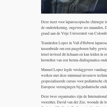
Deze inzet voor laparoscopische chirurgie i
de ondertekening, ongeveer zes maanden, D
graad aan de Vrije Universiteit van Colombi
Teamleden Lopez in Vall d'Hebron laparosc
tussenbeide om een ​​pasgeboren baby gewich
letsel invloed dit lichaam en kan leiden in e
herstellen van een hernia diafragmatica onde
Manuel Lopez legde verslaggevers vandaag 
werken met deze minimaal invasieve technie
gespecialiseerde cursus voor pediatrische c
Europese verenigingen bij pediatrische endo
Deze twee organisaties zijn de Internation
voorzitter, David van der Zee, woonde de lo