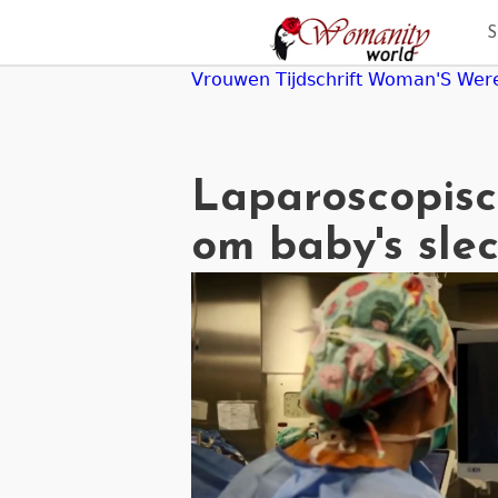
Jump
to
navigation
Vrouwen Tijdschrift Woman'S Wer
Laparoscopisc
om baby's slech