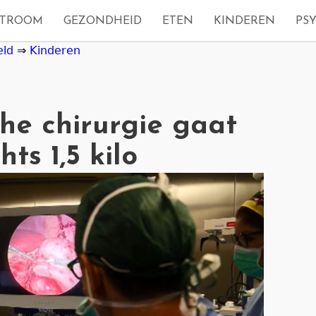
STROOM
GEZONDHEID
ETEN
KINDEREN
PS
eld
⇒
Kinderen
he chirurgie gaat
ts 1,5 kilo