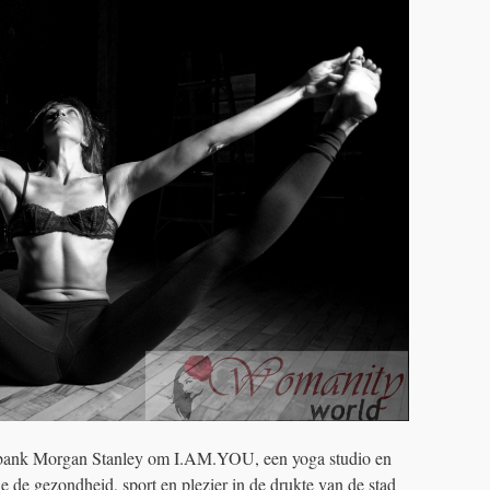
e bank Morgan Stanley om I.AM.YOU, een yoga studio en
e de gezondheid, sport en plezier in de drukte van de stad