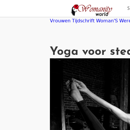
Jump
to
navigation
Vrouwen Tijdschrift Woman'S Wer
Yoga voor ste