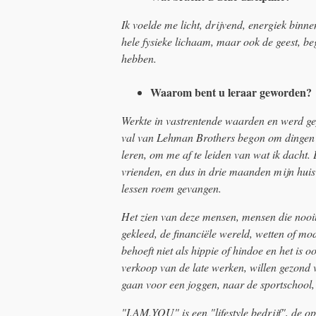
Ik voelde me licht, drijvend, energiek binne
hele fysieke lichaam, maar ook de geest, 
hebben.
Waarom bent u leraar geworden?
Werkte in vastrentende waarden en werd gep
val van Lehman Brothers begon om dingen an
leren, om me af te leiden van wat ik dacht.
vrienden, en dus in drie maanden mijn huis
lessen roem gevangen.
Het zien van deze mensen, mensen die nooit
gekleed, de financiële wereld, wetten of mo
behoeft niet als hippie of hindoe en het is 
verkoop van de late werken, willen gezond v
gaan voor een joggen, naar de sportschool, 
"I.AM.YOU" is een "lifestyle bedrijf", de op