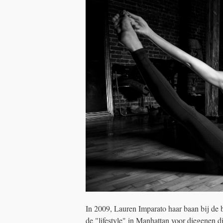
In 2009, Lauren Imparato haar baan bij d
de "lifestyle" in Manhattan voor diegenen di