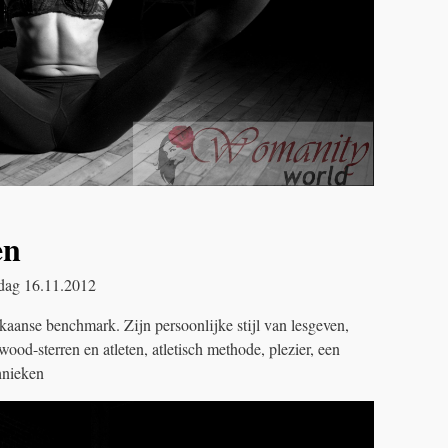
en
ag 16.11.2012
kaanse benchmark. Zijn persoonlijke stijl van lesgeven,
ood-sterren en atleten, atletisch methode, plezier, een
hnieken