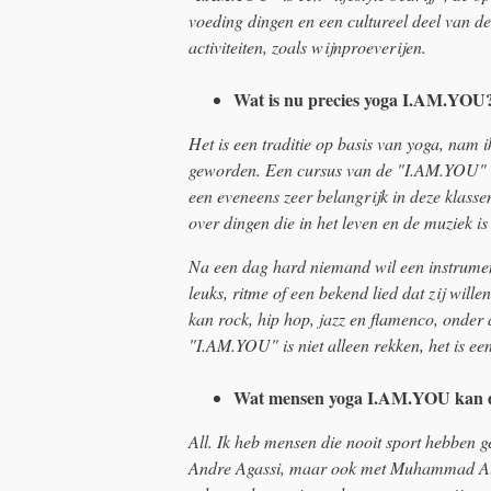
voeding dingen en een cultureel deel van d
activiteiten, zoals wijnproeverijen.
Wat is nu precies yoga I.AM.YOU
Het is een traditie op basis van yoga, nam 
geworden. Een cursus van de "I.AM.YOU" is s
een eveneens zeer belangrijk in deze klasse
over dingen die in het leven en de muziek i
Na een dag hard niemand wil een instrument
leuks, ritme of een bekend lied dat zij will
kan rock, hip hop, jazz en flamenco, onder
"I.AM.YOU" is niet alleen rekken, het is e
Wat mensen yoga I.AM.YOU kan 
All. Ik heb mensen die nooit sport hebben g
Andre Agassi, maar ook met Muhammad Ali 