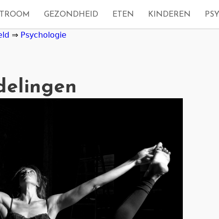
STROOM
GEZONDHEID
ETEN
KINDEREN
PS
eld
⇒
Psychologie
delingen