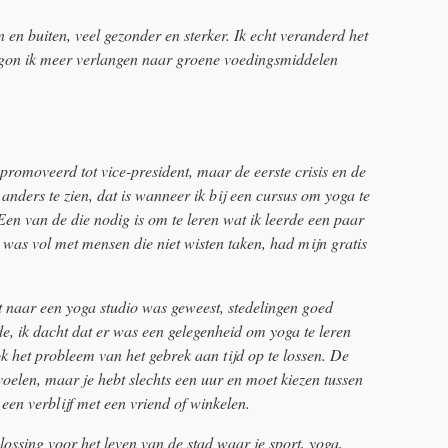
n en buiten, veel gezonder en sterker. Ik echt veranderd het
begon ik meer verlangen naar groene voedingsmiddelen
romoveerd tot vice-president, maar de eerste crisis en de
ders te zien, dat is wanneer ik bij een cursus om yoga te
 Een van de die nodig is om te leren wat ik leerde een paar
 was vol met mensen die niet wisten taken, had mijn gratis
 naar een yoga studio was geweest, stedelingen goed
de, ik dacht dat er was een gelegenheid om yoga te leren
ook het probleem van het gebrek aan tijd op te lossen. De
oelen, maar je hebt slechts een uur en moet kiezen tussen
een verblijf met een vriend of winkelen.
lossing voor het leven van de stad waar je sport, yoga,