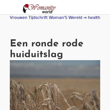
Jump
to
navigation
Vrouwen Tijdschrift Woman'S Wereld
⇒
health
Een ronde rode
huiduitslag