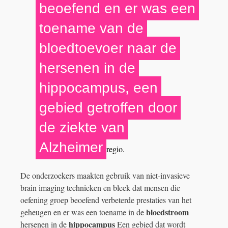
beoefend en er was een
toename van de
bloedtoevoer naar de
hersenen in de
hippocampus, een
gebied getroffen door
de ziekte van
Alzheimer
regio.
De onderzoekers maakten gebruik van niet-invasieve
brain imaging technieken en bleek dat mensen die
oefening groep beoefend verbeterde prestaties van het
bloedstroom
geheugen en er was een toename in de
hippocampus
hersenen in de
Een gebied dat wordt