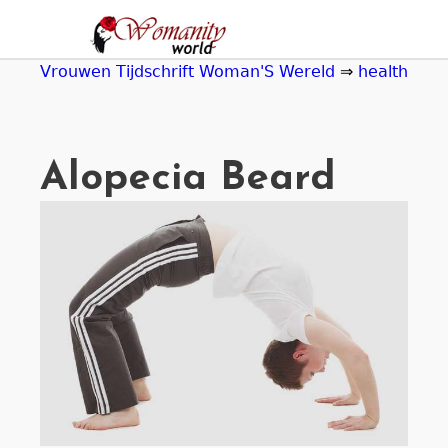
Jump
to
navigation
Vrouwen Tijdschrift Woman'S Wereld
⇒
health
Alopecia Beard