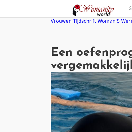
Jump
to
navigation
Vrouwen Tijdschrift Woman'S Wer
Een oefenpro
vergemakkelij