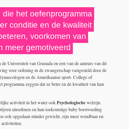
 die het oefenprogramma
er conditie en de kwaliteit
rbeteren, voorkomen van
jn meer gemotiveerd
 de Universiteit van Granada en een van de auteurs van dit
ving voor oefening in de zwangerschap vastgesteld door de
ynaecologen en de Amerikaanse sport- College of
het programma zeggen dat ze beter en de kwaliteit van hun
Psychologische
jke activiteit in het water ook
welzijn.
lijven uitoefenen en hun toekomstige baby borstvoeding
en ook opgedaan minder gewicht, zijn meer wendbaar en
activiteiten.