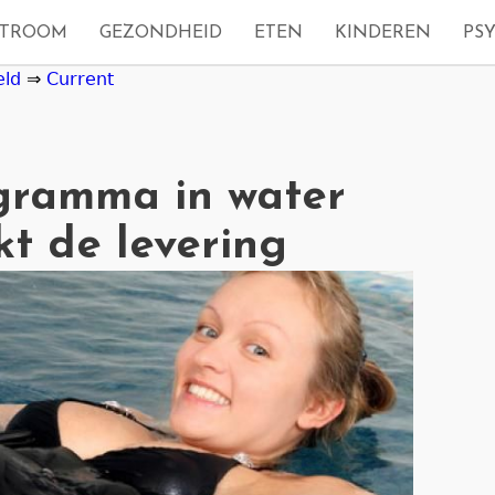
STROOM
GEZONDHEID
ETEN
KINDEREN
PS
eld
⇒
Current
gramma in water
kt de levering