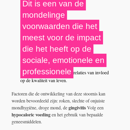
Dit is een van de
mondelinge
voorwaarden die het
meest voor de impact
die het heeft op de
sociale, emotionele en
professionele
relaties van invloed
op de kwaliteit van leven.
Factoren die de ontwikkeling van deze stoornis kan
worden bevoordeeld zijn: roken, slechte of onjuiste
gingivitis
mondhygiëne, droge mond, de
Volg een
hypocaloric voeding
en het gebruik van bepaalde
geneesmiddelen.