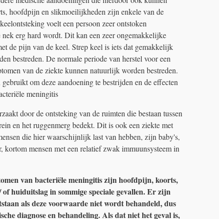
rts, hoofdpijn en slikmoeilijkheden zijn enkele van de
eelontsteking voelt een persoon zeer ontstoken
e nek erg hard wordt. Dit kan een zeer ongemakkelijke
t de pijn van de keel. Strep keel is iets dat gemakkelijk
den bestreden. De normale periode van herstel voor een
ptomen van de ziekte kunnen natuurlijk worden bestreden.
ebruikt om deze aandoening te bestrijden en de effecten
cteriële meningitis
orzaakt door de ontsteking van de ruimten die bestaan ​​tussen
rein en het ruggenmerg bedekt. Dit is ook een ziekte met
nsen die hier waarschijnlijk last van hebben, zijn baby's,
r, kortom mensen met een relatief zwak immuunsysteem in
en van bacteriële meningitis zijn hoofdpijn, koorts,
 / of huiduitslag in sommige speciale gevallen. Er zijn
tstaan ​​als deze voorwaarde niet wordt behandeld, dus
ische diagnose en behandeling. Als dat niet het geval is,