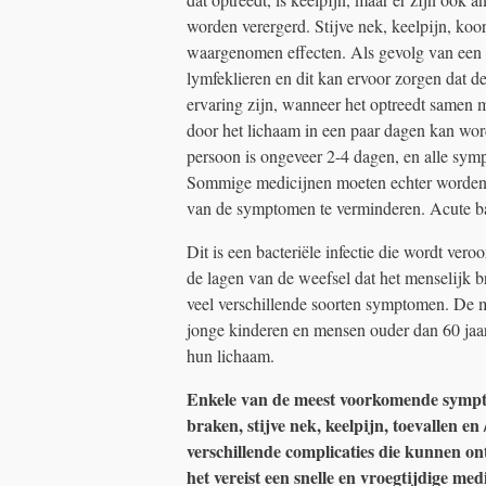
worden verergerd. Stijve nek, keelpijn, koo
waargenomen effecten. Als gevolg van een k
lymfeklieren en dit kan ervoor zorgen dat d
ervaring zijn, wanneer het optreedt samen me
door het lichaam in een paar dagen kan wor
persoon is ongeveer 2-4 dagen, en alle sym
Sommige medicijnen moeten echter worden g
van de symptomen te verminderen. Acute ba
Dit is een bacteriële infectie die wordt vero
de lagen van de weefsel dat het menselijk b
veel verschillende soorten symptomen. De me
jonge kinderen en mensen ouder dan 60 jaa
hun lichaam.
Enkele van de meest voorkomende symptom
braken, stijve nek, keelpijn, toevallen en
verschillende complicaties die kunnen on
het vereist een snelle en vroegtijdige med