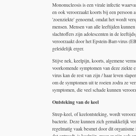
Mononucleosis is een virale infectie waarvan
en ook veroorzaakt koorts bij een persoon a
'zoenziekte' genoemd, omdat het wordt vers
mensen. Mensen van alle leeftijden kunnen
slachtoffers zijn adolescenten in de leeftij
veroorzaakt door het Epstein-Barr-virus (
geleidelijk erger.
Stijve nek, keelpijn, koorts, algemene ver
voorkomende symptomen van deze ziekte en
virus kan de rest van zijn / haar leven slap
om de symptomen uit te roeien zodra ze ver
symptomen, die veel schade kunnen veroorz
Ontsteking van de keel
Strep-keel, of keelontsteking, wordt veroor
bacterie. Deze kunnen zich gemakkelijk ver
regelmatig vaak besmet door dit organisme
dat optreedt, is keelpijn, maar er zijn oo