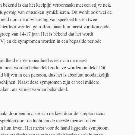
 bekend is dat het keelpijn veroorzaakt met een stijve nek,
ls gevolg van ontstoken lymfeklieren. Dit wordt ook wel de
preid door de uitwisseling van speeksel tussen twee
 hierdoor worden getroffen, maar hun meest voorkomende
dsgroep van 14-17 jaar. Het is bekend dat het wordt
EBV) en de symptomen worden in een bepaalde periode
moeidheid en Vermoeidheid is een van de meest
 moet worden behandeld zodra ze worden ontdekt. Dit
end blijven in een persoon, dus het is absoluut noodzakelijk
schijnen. Naast deze symptomen zijn er veel mildere
aken, als ze niet worden behandeld.
zaakt door een invasie van de keel door de streptococcus-
spreiden door de lucht, en de meeste mensen raken
 in hun leven. Het meest voor de hand liggende symptoom
k andere medische aandoeningen die hierdoor ook kunnen