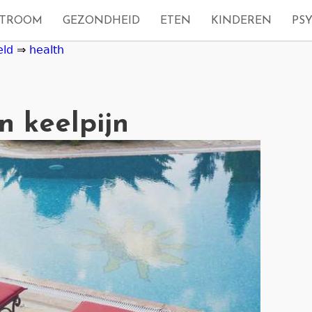
STROOM
GEZONDHEID
ETEN
KINDEREN
PS
eld
⇒
health
n keelpijn