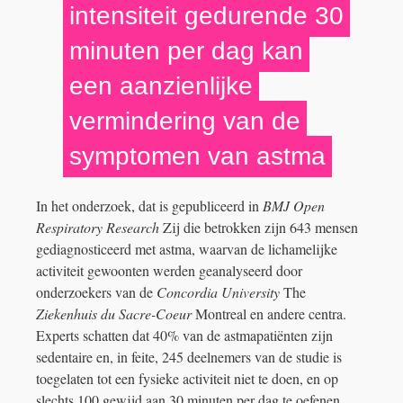
intensiteit gedurende 30
minuten per dag kan
een aanzienlijke
vermindering van de
symptomen van astma
In het onderzoek, dat is gepubliceerd in
BMJ Open
Respiratory Research
Zij die betrokken zijn 643 mensen
gediagnosticeerd met astma, waarvan de lichamelijke
activiteit gewoonten werden geanalyseerd door
onderzoekers van de
Concordia University
The
Ziekenhuis du Sacre-Coeur
Montreal en andere centra.
Experts schatten dat 40% van de astmapatiënten zijn
sedentaire en, in feite, 245 deelnemers van de studie is
toegelaten tot een fysieke activiteit niet te doen, en op
slechts 100 gewijd aan 30 minuten per dag te oefenen.