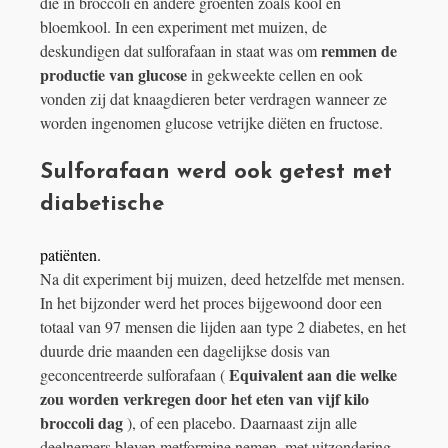
die in broccoli en andere groenten zoals kool en
bloemkool. In een experiment met muizen, de
remmen de
deskundigen dat sulforafaan in staat was om
productie van glucose
in gekweekte cellen en ook
vonden zij dat knaagdieren beter verdragen wanneer ze
worden ingenomen glucose vetrijke diëten en fructose.
Sulforafaan werd ook getest met
diabetische
patiënten.
Na dit experiment bij muizen, deed hetzelfde met mensen.
In het bijzonder werd het proces bijgewoond door een
totaal van 97 mensen die lijden aan type 2 diabetes, en het
duurde drie maanden een dagelijkse dosis van
Equivalent aan die welke
geconcentreerde sulforafaan (
zou worden verkregen door het eten van vijf kilo
broccoli dag
), of een placebo. Daarnaast zijn alle
deelnemers bleven metformine nemen, met uitzondering