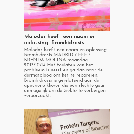
​Malodor heeft een naam en
oplossing: Bromhidrosis
​Malodor heeft een naam en oplossing:
Bromhidrosis MADRID / EFE /
BRENDA MOLINA maandag
2013/10/14 Het toelaten van het
probleem is eerst en ga dan naar de
dermatoloog om het te repareren.
Bromhidrosis is gerelateerd aan de
apocriene klieren die een slechte geur
onmogelijk om de ziekte te verbergen
veroorzaakt.