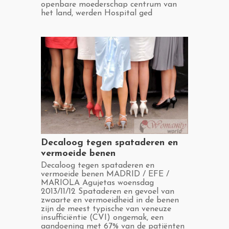
openbare moederschap centrum van
het land, werden Hospital ged
​Decaloog tegen spataderen en
vermoeide benen
​Decaloog tegen spataderen en
vermoeide benen MADRID / EFE /
MARIOLA Agujetas woensdag
2013/11/12 Spataderen en gevoel van
zwaarte en vermoeidheid in de benen
zijn de meest typische van veneuze
insufficiëntie (CVI) ongemak, een
aandoening met 67% van de patiënten