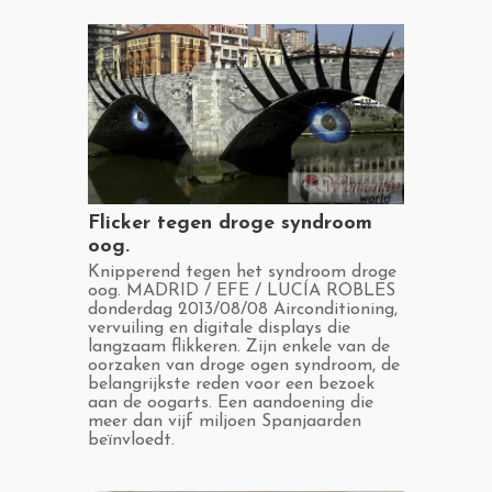
​Flicker tegen droge syndroom
oog.
​Knipperend tegen het syndroom droge
oog. MADRID / EFE / LUCÍA ROBLES
donderdag 2013/08/08 Airconditioning,
vervuiling en digitale displays die
langzaam flikkeren. Zijn enkele van de
oorzaken van droge ogen syndroom, de
belangrijkste reden voor een bezoek
aan de oogarts. Een aandoening die
meer dan vijf miljoen Spanjaarden
beïnvloedt.