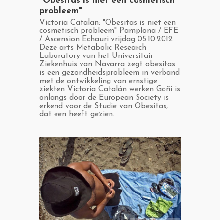
"Obesitas is niet een cosmetisch
probleem"
​Victoria Catalan: "Obesitas is niet een
cosmetisch probleem" Pamplona / EFE
/ Ascension Echauri vrijdag 05.10.2012
Deze arts Metabolic Research
Laboratory van het Universitair
Ziekenhuis van Navarra zegt obesitas
is een gezondheidsprobleem in verband
met de ontwikkeling van ernstige
ziekten Victoria Catalán werken Goñi is
onlangs door de European Society is
erkend voor de Studie van Obesitas,
dat een heeft gezien.