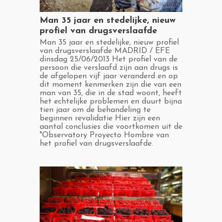
​Man 35 jaar en stedelijke, nieuw
profiel van drugsverslaafde
​Man 35 jaar en stedelijke, nieuw profiel
van drugsverslaafde MADRID / EFE
dinsdag 25/06/2013 Het profiel van de
persoon die verslaafd zijn aan drugs is
de afgelopen vijf jaar veranderd en op
dit moment kenmerken zijn die van een
man van 35, die in de stad woont, heeft
het echtelijke problemen en duurt bijna
tien jaar om de behandeling te
beginnen revalidatie Hier zijn een
aantal conclusies die voortkomen uit de
"Observatory Proyecto Hombre van
het profiel van drugsverslaafde.