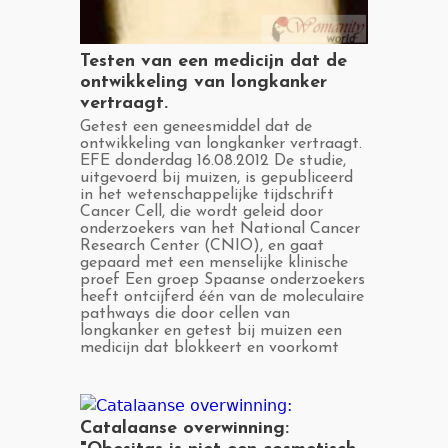
​Testen van een medicijn dat de
ontwikkeling van longkanker
vertraagt.
​Getest een geneesmiddel dat de
ontwikkeling van longkanker vertraagt.
EFE donderdag 16.08.2012 De studie,
uitgevoerd bij muizen, is gepubliceerd
in het wetenschappelijke tijdschrift
Cancer Cell, die wordt geleid door
onderzoekers van het National Cancer
Research Center (CNIO), en gaat
gepaard met een menselijke klinische
proef Een groep Spaanse onderzoekers
heeft ontcijferd één van de moleculaire
pathways die door cellen van
longkanker en getest bij muizen een
medicijn dat blokkeert en voorkomt
​Catalaanse overwinning: