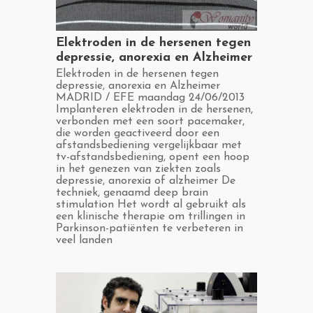
​Elektroden in de hersenen tegen
depressie, anorexia en Alzheimer
​Elektroden in de hersenen tegen
depressie, anorexia en Alzheimer
MADRID / EFE maandag 24/06/2013
Implanteren elektroden in de hersenen,
verbonden met een soort pacemaker,
die worden geactiveerd door een
afstandsbediening vergelijkbaar met
tv-afstandsbediening, opent een hoop
in het genezen van ziekten zoals
depressie, anorexia of alzheimer De
techniek, genaamd deep brain
stimulation Het wordt al gebruikt als
een klinische therapie om trillingen in
Parkinson-patiënten te verbeteren in
veel landen