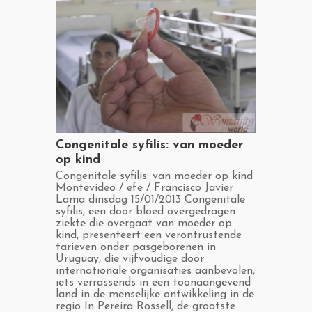
​Congenitale syfilis: van moeder
op kind
​Congenitale syfilis: van moeder op kind
Montevideo / efe / Francisco Javier
Lama dinsdag 15/01/2013 Congenitale
syfilis, een door bloed overgedragen
ziekte die overgaat van moeder op
kind, presenteert een verontrustende
tarieven onder pasgeborenen in
Uruguay, die vijfvoudige door
internationale organisaties aanbevolen,
iets verrassends in een toonaangevend
land in de menselijke ontwikkeling in de
regio In Pereira Rossell, de grootste