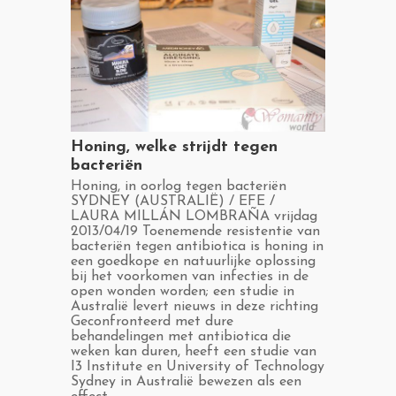
​Honing, welke strijdt tegen
bacteriën
​Honing, in oorlog tegen bacteriën
SYDNEY (AUSTRALIË) / EFE /
LAURA MILLÁN LOMBRAÑA vrijdag
2013/04/19 Toenemende resistentie van
bacteriën tegen antibiotica is honing in
een goedkope en natuurlijke oplossing
bij het voorkomen van infecties in de
open wonden worden; een studie in
Australië levert nieuws in deze richting
Geconfronteerd met dure
behandelingen met antibiotica die
weken kan duren, heeft een studie van
I3 Institute en University of Technology
Sydney in Australië bewezen als een