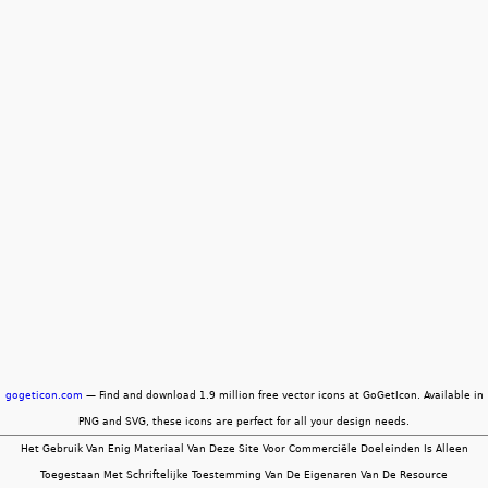
gogeticon.com
— Find and download 1.9 million free vector icons at GoGetIcon. Available in
PNG and SVG, these icons are perfect for all your design needs.
Het Gebruik Van Enig Materiaal Van Deze Site Voor Commerciële Doeleinden Is Alleen
Toegestaan ​​Met Schriftelijke Toestemming Van De Eigenaren Van De Resource