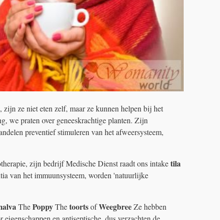
ijn ze niet eten zelf, maar ze kunnen helpen bij het
ng, we praten over geneeskrachtige planten. Zijn
andelen preventief stimuleren van het afweersysteem,
tila
otherapie, zijn bedrijf Medische Dienst raadt ons intake
ntia van het immuunsysteem, worden 'natuurlijke
alva
Poppy
toorts
Weegbree
The
The
of
Ze hebben
r eigenschappen en antiseptische, dus verzachten de