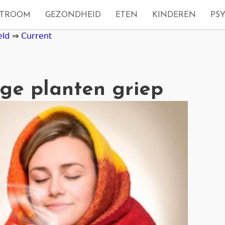
STROOM
GEZONDHEID
ETEN
KINDEREN
PS
eld
⇒
Current
ge planten griep