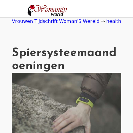
Jump
to
navigation
Vrouwen Tijdschrift Woman'S Wereld
⇒
health
Spiersysteemaand
oeningen