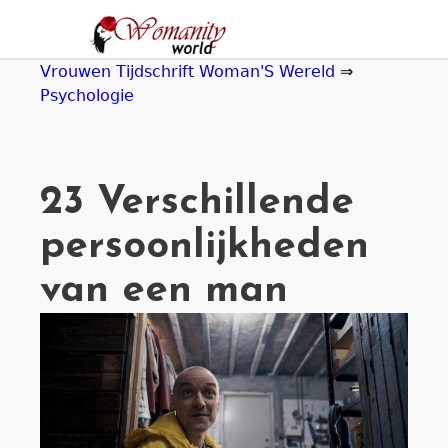
Jump
to
navigation
Vrouwen Tijdschrift Woman'S Wereld
⇒
Psychologie
23 Verschillende
persoonlijkheden
van een man